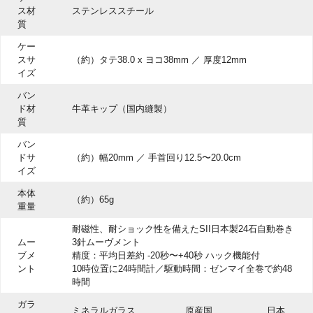
ス材
ステンレススチール
質
ケー
スサ
（約）タテ38.0 x ヨコ38mm ／ 厚度12mm
イズ
バン
ド材
牛革キップ（国内縫製）
質
バン
ドサ
（約）幅20mm ／ 手首回り12.5〜20.0cm
イズ
本体
（約）65g
重量
耐磁性、耐ショック性を備えたSII日本製24石自動巻き
ムー
3針ムーヴメント
ブメ
精度：平均日差約 -20秒〜+40秒 ハック機能付
ント
10時位置に24時間計／駆動時間：ゼンマイ全巻で約48
時間
ガラ
ミネラルガラス
原産国
日本