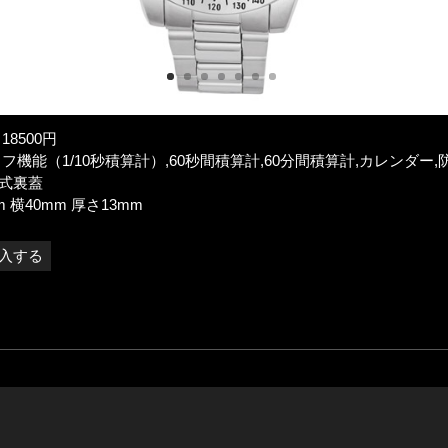
18500円
ラフ機能（1/10秒積算計）,60秒間積算計,60分間積算計,カレンダー,
ー式裏蓋
 横40mm 厚さ13mm
購入する